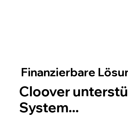
Finanzierbare Lös
Cloover unterst
System...