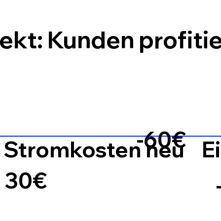
ekt: Kunden profiti
-60€
Stromkosten neu
E
30€