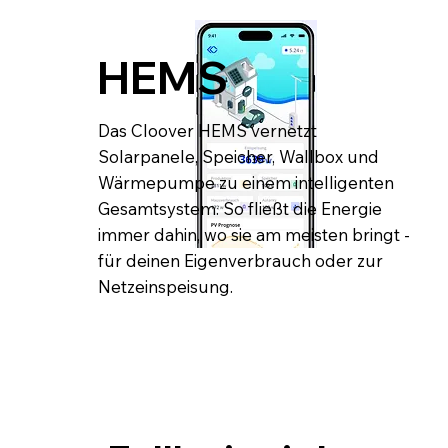
HEMS
Das Cloover HEMS vernetzt
Solarpanele, Speicher, Wallbox und
Wärmepumpe zu einem intelligenten
Gesamtsystem. So fließt die Energie
immer dahin, wo sie am meisten bringt -
für deinen Eigenverbrauch oder zur
Netzeinspeisung.