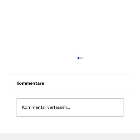
Kommentare
Kommentar verfassen...
Cloover sichert sich
Finanzierungszusage in Höhe von 1,2